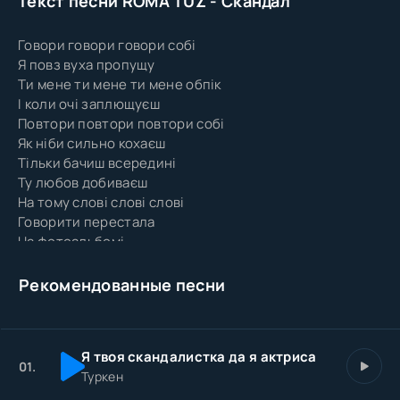
Текст песни ROMA TUZ - Скандал
Говори говори говори собі
Я повз вуха пропущу
Ти мене ти мене ти мене обпік
І коли очі заплющуєш
Повтори повтори повтори собі
Як ніби сильно кохаєш
Тільки бачиш всередині
Ту любов добиваєш
На тому слові слові слові
Говорити перестала
На фотоальбомі
Палітурка догорала
Я немов би в комі
Рекомендованные песни
Чула й не відповідала
Всі твої фрази хворі
Довели нас до скандалу
Я твоя скандалистка да я актриса
На тому слові
01.
Туркен
Говорити перестала
На фотоальбомі