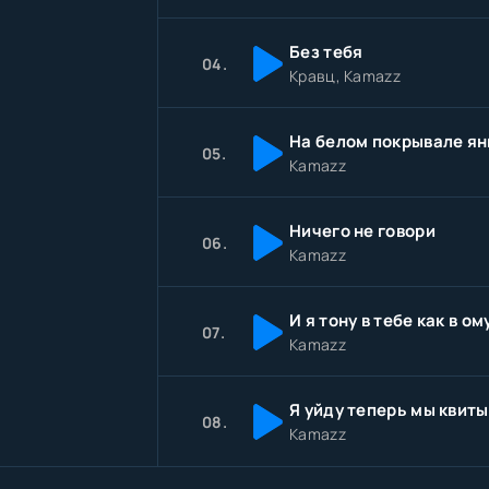
Без тебя
04.
Кравц, Kamazz
На белом покрывале ян
05.
Kamazz
Ничего не говори
06.
Kamazz
И я тону в тебе как в ом
07.
Kamazz
08.
Kamazz