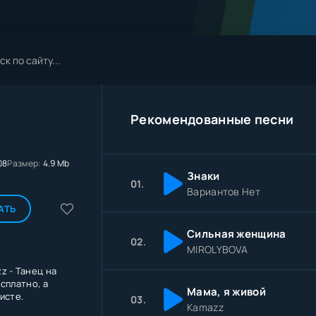
Рекомендованные песни
08
Размер:
4.9 Mb
Знаки
01.
Вариантов Нет
АТЬ
Сильная женщина
02.
MIROLYBOVA
z - Танец на
сплатно, а
Мама, я живой
исте.
03.
Kamazz