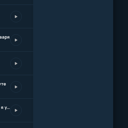
варя
уте
Я уйду теперь мы квиты я уйду ты не смотри