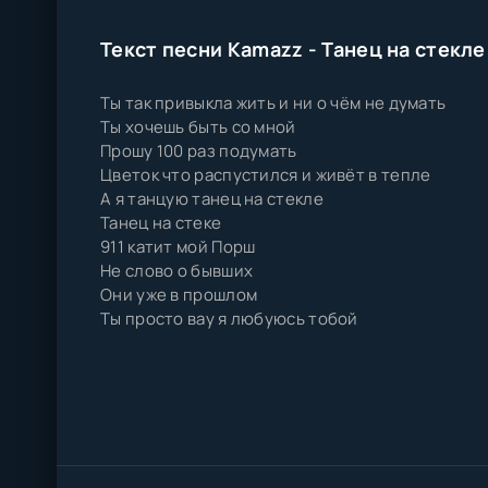
Текст песни Kamazz - Танец на стекле
Ты так привыкла жить и ни о чём не думать
Ты хочешь быть со мной
Прошу 100 раз подумать
Цветок что распустился и живёт в тепле
А я танцую танец на стекле
Танец на стеке
911 катит мой Порш
Не слово о бывших
Они уже в прошлом
Ты просто вау я любуюсь тобой