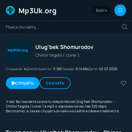
Mp3Uk.org
Войти
Ulug’bek Shomurodov
Chinor tagida ( cover )
Слушали:
4
Длительность:
3:36
Размер:
6.14 Mb
Дата:
03.07.2026
СЛУШАТЬ
СКАЧАТЬ
У нас Вы сможете скачать новую песню Ulug’bek Shomurodov -
Chinor tagida ( cover ) в mp3 и хорошем качестве 320 kbps
бесплатно, а также слушать онлайн на сайте в своем плейлисте.