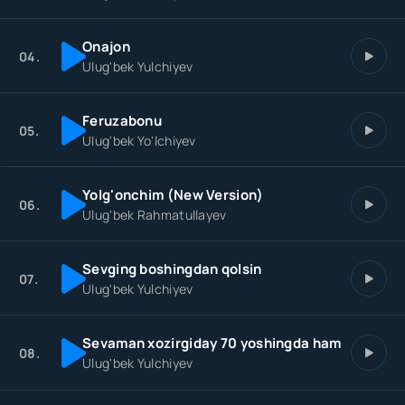
Onajon
04.
Ulug'bek Yulchiyev
Feruzabonu
05.
Ulug'bek Yo'lchiyev
Yolg'onchim (New Version)
06.
Ulug'bek Rahmatullayev
Sevging boshingdan qolsin
07.
Ulug'bek Yulchiyev
Sevaman xozirgiday 70 yoshingda ham
08.
Ulug'bek Yulchiyev