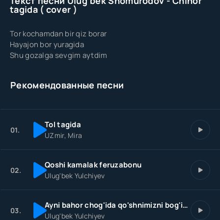
Текст песни Ulug’bek Shomurodov - Chinor
tagida ( cover )
Tor kochamdan bir qiz borar
Hayajon bor yuragida
Shu gozalga sevgim aytdim
Рекомендованные песни
Tol tagida
01.
UZmir, Mira
Qoshi kamalak feruzabonu
02.
Ulug'bek Yulchiyev
Ayni bahor chog'ida qo'shnimizni bog'ida
03.
Ulug'bek Yulchiyev